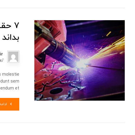
٧ حق
بداند
ir
ژوئن 
s molestie
ncidunt sem
endum et ...
ادام