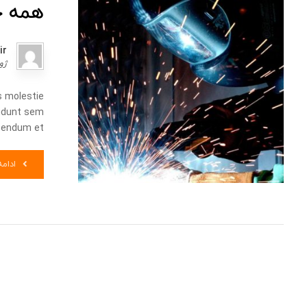
همه چ
ir
ژوئن 
s molestie
ncidunt sem
endum et ...
ادام