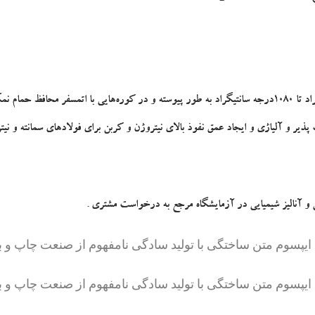
این واحد قابلیت انواع عملیات حرارتی از محدوده دمایی 160 درجه سانتیگراد تا 1080درجه سانتیگراد به طور پیوسته و
 آلیاژی و ایجاد عمق نفوذ بالای نیتروژن و کربن برای فولادهای سمانته و نیترا
و آنالیز شیمیایی در آزمایشگاه مرجع به درخواست مشتری .
م ایپسوم متن ساختگی با تولید سادگی نامفهوم از صنعت چاپ و 
م ایپسوم متن ساختگی با تولید سادگی نامفهوم از صنعت چاپ و 